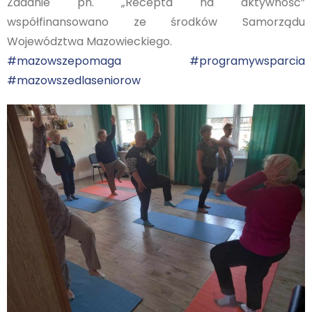
Zadanie pn. „Recepta na aktywność”
współfinansowano ze środków Samorządu
Województwa Mazowieckiego.
#mazowszepomaga
#programywsparcia
#mazowszedlaseniorow