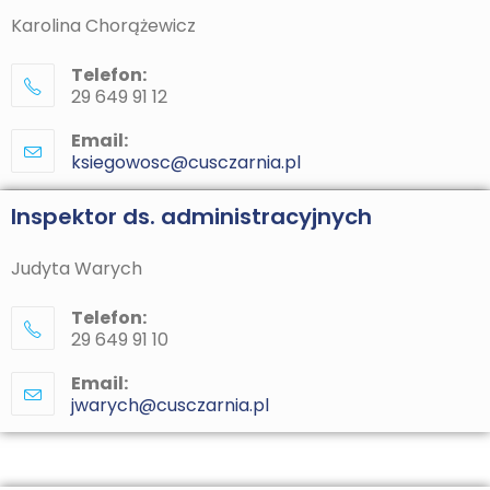
Karolina Chorążewicz
Telefon:
29 649 91 12
Email:
ksiegowosc@cusczarnia.pl
Inspektor ds. administracyjnych
Judyta Warych
Telefon:
29 649 91 10
Email:
jwarych@cusczarnia.pl