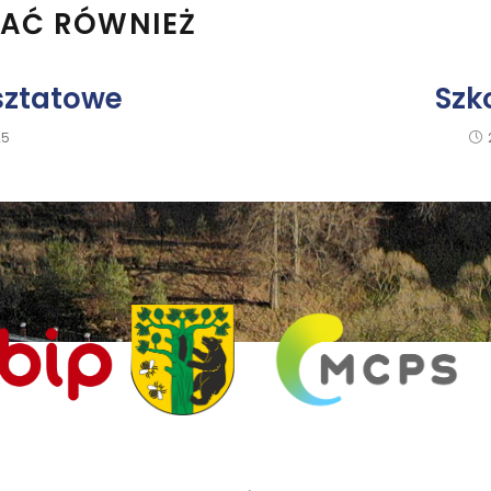
BAĆ RÓWNIEŻ
sztatowe
Szk
25