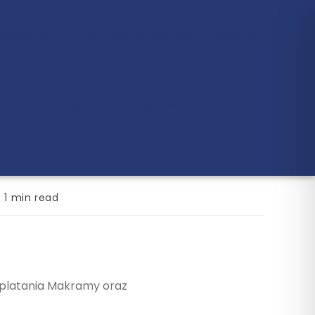
Społeczne
Profilaktyka przemocy i uzależnień
Wolontariat
Dokumenty do pobrania
kty
Stowarzyszenie Inicjatywy Bez Wykluczeń
1 min read
wyplatania Makramy oraz