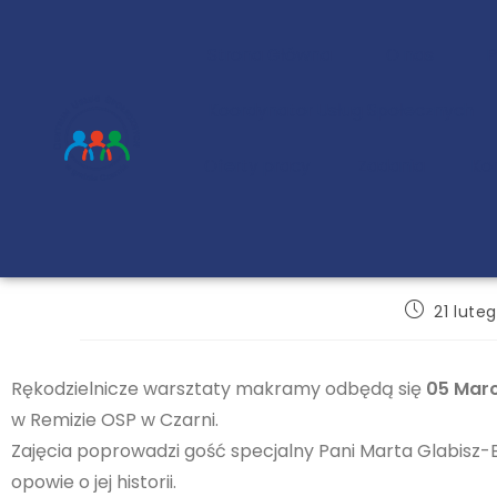
Strona Główna
O nas
Koordynator Usług Społecznych
Oferty pracy
Zadania
Ko
21 lute
Rękodzielnicze warsztaty makramy odbędą się
05 Marc
w Remizie OSP w Czarni.
Zajęcia poprowadzi gość specjalny Pani Marta Glabisz-B
opowie o jej historii.