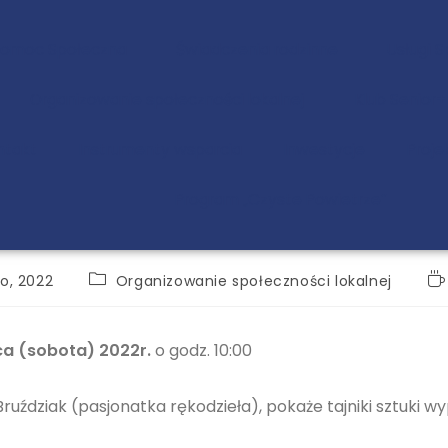
Pomoc Społeczna
Świadczenia rodzinne
Usługi 
Organizowanie społeczności lokalnej
Klub Senior+
ntakt
Instrumenty wsparcia
Inwestycje
Proje
Program „Czyste Powietrze”
go, 2022
Organizowanie społeczności lokalnej
a (sobota) 2022r.
o godz. 10:00
ruździak (pasjonatka rękodzieła), pokaże tajniki sztuki 