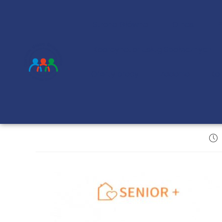
Strona Główna
O nas
Koordynator Usług Społecznych
Oferty pracy
Zadania
Ko