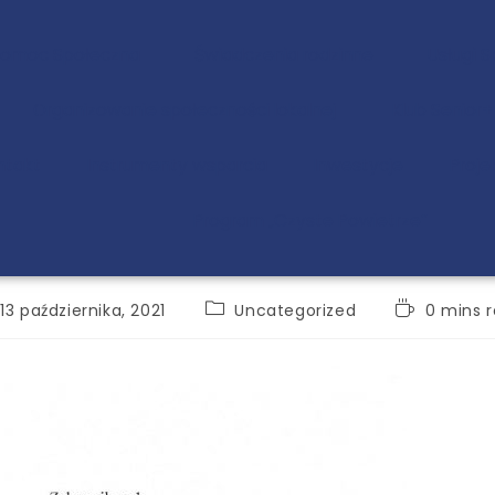
Pomoc Społeczna
Świadczenia rodzinne
Usługi 
Organizowanie społeczności lokalnej
Klub Senior+
ntakt
Instrumenty wsparcia
Inwestycje
Proje
Program „Czyste Powietrze”
13 października, 2021
Uncategorized
0 mins 