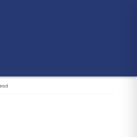
Społeczne
Profilaktyka przemocy i uzależnień
Wolontariat
Dokumenty do pobrania
kty
Stowarzyszenie Inicjatywy Bez Wykluczeń
read