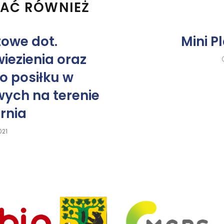
BAĆ RÓWNIEŻ
towe dot.
Mini 
iezienia oraz
o posiłku w
ych na terenie
rnia
021