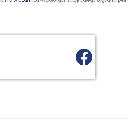
liczna w Czarni
za współorganizację całego tygodnia pełn