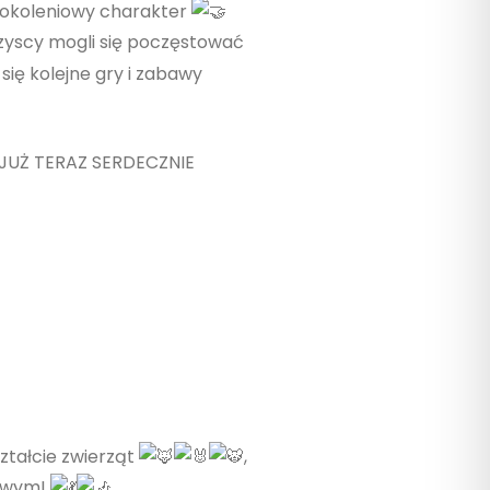
ypokoleniowy charakter
szyscy mogli się poczęstować
się kolejne gry i zabawy
 JUŻ TERAZ SERDECZNIE
ztałcie zwierząt
,
kowym!