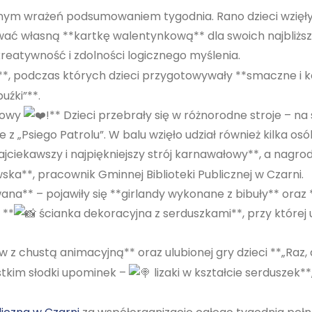
łnym wrażeń podsumowaniem tygodnia. Rano dzieci wzięły 
ać własną **kartkę walentynkową** dla swoich najbliższ
kreatywność i zdolności logicznego myślenia.
**, podczas których dzieci przygotowywały **smaczne i k
uźki”**.
kowy
!** Dzieci przebrały się w różnorodne stroje – na s
z „Psiego Patrolu”. W balu wzięło udział również kilka o
jciekawszy i najpiękniejszy strój karnawałowy**, a nagro
ska**, pracownik Gminnej Biblioteki Publicznej w Czarni.
ana** – pojawiły się **girlandy wykonane z bibuły** oraz
 **
ścianka dekoracyjna z serduszkami**, przy której u
 z chustą animacyjną** oraz ulubionej gry dzieci **„Raz, 
stkim słodki upominek –
lizaki w kształcie serduszek**