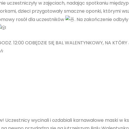
wnie uczestniczyły w zajęciach, nadając spotkaniu międz
iorkami, dzieci przygotowały smaczne oponki, którymi w
domowy rosół dla uczestników
. Na zakończenie odbyły 
 GODZ. 12:00 ODBĘDZIE SIĘ BAL WALENTYNKOWY, NA KTÓRY
 Uczestnicy wycinali i ozdabiali karnawałowe maski w ks
ki na pewno przydadzą się na jutrzejszym Balu Walentyn