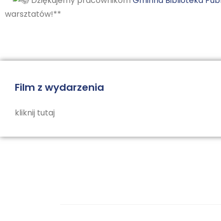
**
Dziękujemy pracownikom
Gminna Biblioteka Pub
warsztatów!**
Film z wydarzenia
kliknij tutaj