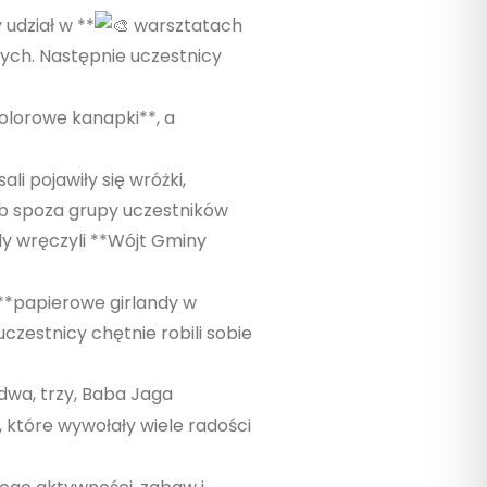
udział w **
warsztatach
ych. Następnie uczestnicy
olorowe kanapki**, a
ali pojawiły się wróżki,
sób spoza grupy uczestników
dy wręczyli **Wójt Gminy
 **papierowe girlandy w
czestnicy chętnie robili sobie
dwa, trzy, Baba Jaga
, które wywołały wiele radości