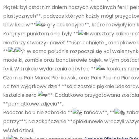
Piątek był ostatnim dniem naszych wspólnych ferii i pe
plastycznych**, podczas których każdy mógł przygotow
bawili się w **
gry edukacyjne**, które rozwijały ich 
Kolejnym punktem dnia były **
warsztaty kulinarne
niektórzy stworzyli nawet **uśmiechnięte „kanapkowe b
**
W samo południe rozpoczął się Bal Walentyn
modelki, zombie oraz bohaterowie bajek, w tym postacie 
ferii. W trakcie wydarzenia odbył się **
konkurs na na
Czarnia, Pan Marek Piórkowski, oraz Pani Paulina Piórkow
Na ten wyjątkowy dzień **sala została pięknie udekorow
kształcie serc
**. Dodatkowo przygotowana została
**pamiątkowe zdjęcia**.
Podczas balu nie zabrakło **
tańców**, **
zabaw
patrzy”**. Na zakończenie **opiekunowie wręczyli wszy
wśród dzieci.