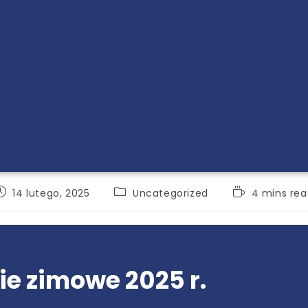
Pomoc Społeczna
Świadczenia rodzinne
Usługi 
Organizowanie społeczności lokalnej
Klub Senior+
ntakt
Instrumenty wsparcia
Inwestycje
Proje
Program „Czyste Powietrze”
14 lutego, 2025
Uncategorized
4 mins rea
ie zimowe 2025 r.