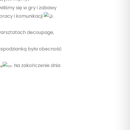
iliśmy się w gry i zabawy
łpracy i komunikacji
.
 warsztatach decoupage,
iespodzianką była obecność
. Na zakończenie dnia