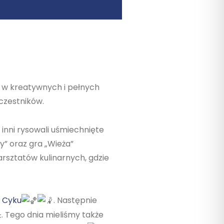
ał w kreatywnych i pełnych
uczestników.
 inni rysowali uśmiechnięte
y” oraz gra „Wieża”
arsztatów kulinarnych, gdzie
w Cyku
. Następnie
. Tego dnia mieliśmy także