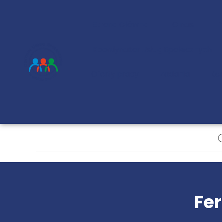
Strona Główna
O nas
Koordynator Usług Społecznych
Oferty pracy
Zadania
Ko
Fer