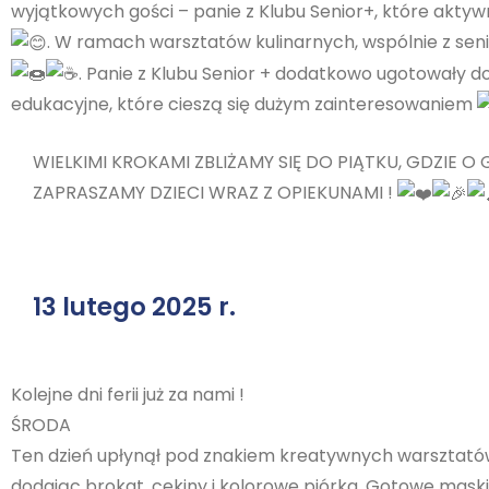
wyjątkowych gości – panie z Klubu Senior+, które akty
. W ramach warsztatów kulinarnych, wspólnie z sen
. Panie z Klubu Senior + dodatkowo ugotowały 
edukacyjne, które cieszą się dużym zainteresowaniem
WIELKIMI KROKAMI ZBLIŻAMY SIĘ DO PIĄTKU, GDZIE O
ZAPRASZAMY DZIECI WRAZ Z OPIEKUNAMI !
13 lutego 2025 r.
Kolejne dni ferii już za nami !
ŚRODA
Ten dzień upłynął pod znakiem kreatywnych warsztatów!
dodając brokat, cekiny i kolorowe piórka. Gotowe mas