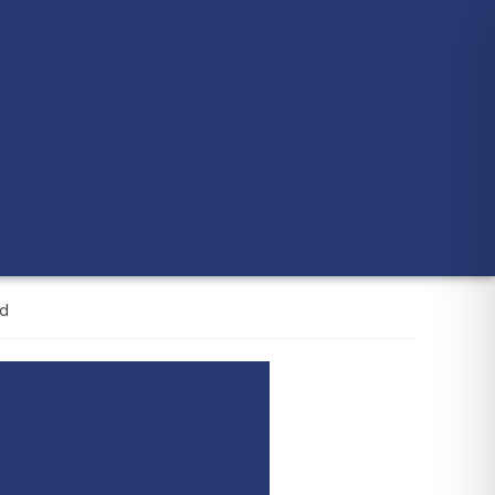
Społeczne
Profilaktyka przemocy i uzależnień
Wolontariat
Dokumenty do pobrania
kty
Stowarzyszenie Inicjatywy Bez Wykluczeń
d