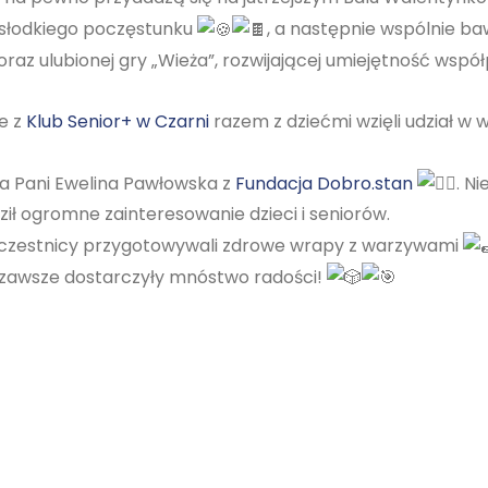
 słodkiego poczęstunku
, a następnie wspólnie baw
oraz ulubionej gry „Wieża”, rozwijającej umiejętność wspó
ie z
Klub Senior+ w Czarni
razem z dziećmi wzięli udział w
iła Pani Ewelina Pawłowska z
Fundacja Dobro.stan
. N
ił ogromne zainteresowanie dzieci i seniorów.
 uczestnicy przygotowywali zdrowe wrapy z warzywami
k zawsze dostarczyły mnóstwo radości!